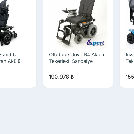
Stand Up
Ottobock Juvo B4 Akülü
Inv
ran Akülü
Tekerlekli Sandalye
Tek
190.978
₺
15