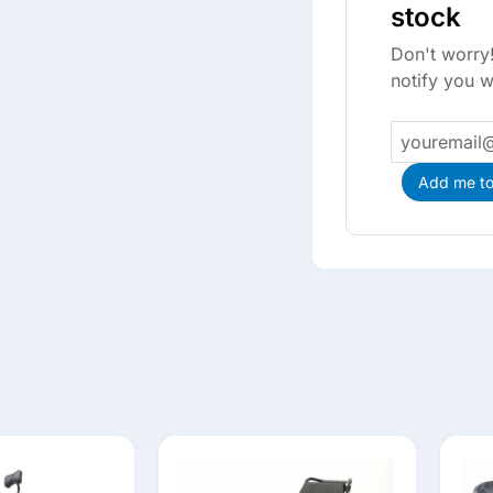
stock
Don't worry!
notify you w
Add me to 