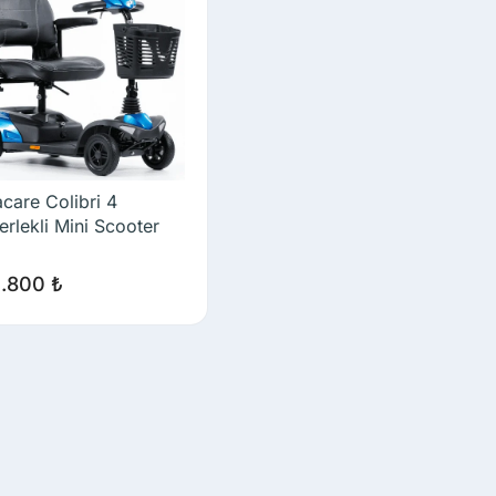
acare Colibri 4
erlekli Mini Scooter
5.800
₺