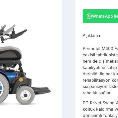
WhatsApp ile 
Açıklama
Permobil M400 Fo
çekişli tahrik si
hem de dış mekan
kabiliyetine sahip
derinliği ile her 
rehabilitasyon ko
süspansiyon siste
rahatlık sağlar.
PG R-Net Swing Aw
koltuk kaldırma v
donanımlı fonksiy