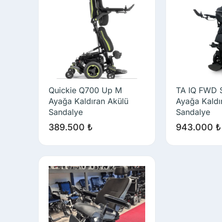
Quickie Q700 Up M
TA IQ FWD 
Ayağa Kaldıran Akülü
Ayağa Kaldı
Sandalye
Sandalye
389.500
₺
943.000
₺