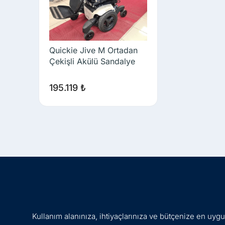
Quickie Jive M Ortadan
Çekişli Akülü Sandalye
195.119
₺
Kullanım alanınıza, ihtiyaçlarınıza ve bütçenize en uy