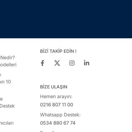
BİZİ TAKİP EDİN !
 Nedir?
delleri
e
ın 10
BİZE ULAŞIN
Hemen arayın:
ye
0216 807 11 00
 Destek
Whatsapp Destek:
ıcıları
0534 880 67 74