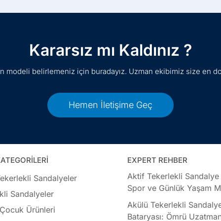
Kararsız mı Kaldınız ?
gun modeli belirlemeniz için buradayız. Uzman ekibimiz size en d
Hemen İletişime Geç
ATEGORİLERİ
EXPERT REHBER
Aktif Tekerlekli Sandalye
ekerlekli Sandalyeler
Spor ve Günlük Yaşam Mo
kli Sandalyeler
Akülü Tekerlekli Sandaly
 Çocuk Ürünleri
Bataryası: Ömrü Uzatman