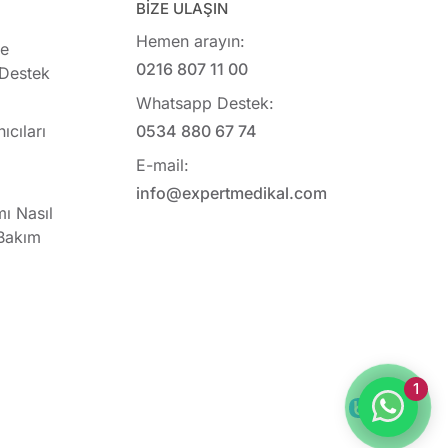
BİZE ULAŞIN
Hemen arayın:
ye
0216 807 11 00
 Destek
Whatsapp Destek:
ıcıları
0534 880 67 74
E-mail:
info@expertmedikal.com
mı Nasıl
 Bakım