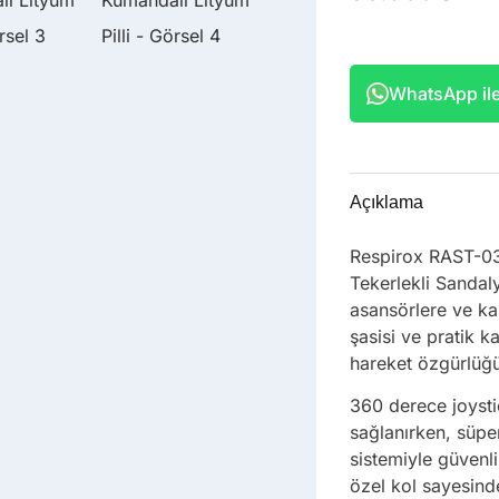
WhatsApp ile 
Açıklama
Respirox RAST-03
Tekerlekli Sanda
asansörlere ve kap
şasisi ve pratik 
hareket özgürlüğü
360 derece joysti
sağlanırken, süpe
sistemiyle güven
özel kol sayesind