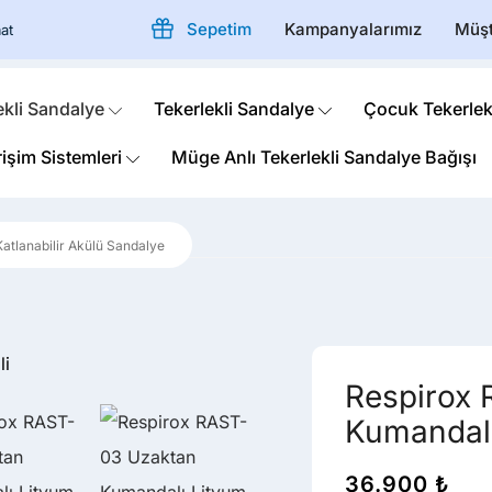
Sepetim
Kampanyalarımız
Müşt
at
ekli Sandalye
Tekerlekli Sandalye
Çocuk Tekerlek
rişim Sistemleri
Müge Anlı Tekerlekli Sandalye Bağışı
Katlanabilir Akülü Sandalye
Respirox
Kumandalı 
36.900
₺