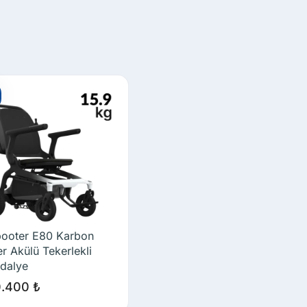
ooter E80 Karbon
er Akülü Tekerlekli
dalye
0.400
₺