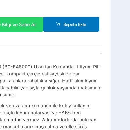
Bilgi ve Satın Al
Sepete Ekle
-
 (BC-EA8000) Uzaktan Kumandalı Lityum Pilli
lye, kompakt çerçevesi sayesinde dar
alı alanlara rahatlıkla sığar. Hafif alüminyum
katlanabilir yapısıyla günlük yaşamda maksimum
 sunar.
ck ve uzaktan kumanda ile kolay kullanım
r güçlü lityum bataryası ve EABS fren
likten ödün vermez. Arka motorlarda bulunan
e manuel olarak boşa alma ve elle sürüş