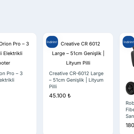
İndirim!
İndirim!
on Pro – 3
Creative CR-6012 Large
ektrikli
– 51cm Genişlik | Lityum
Pilli
45.100
₺
Rob
Fib
San
18