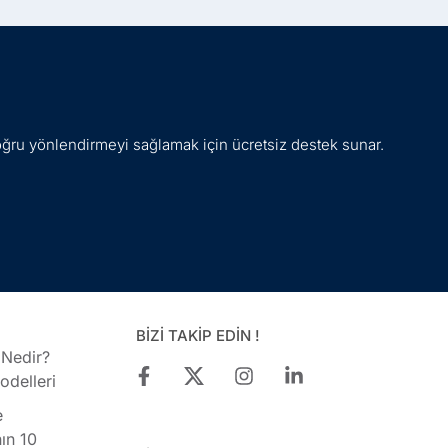
oğru yönlendirmeyi sağlamak için ücretsiz destek sunar.
BİZİ TAKİP EDİN !
 Nedir?
delleri
e
ın 10