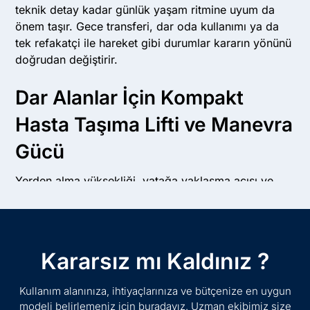
teknik detay kadar günlük yaşam ritmine uyum da
önem taşır. Gece transferi, dar oda kullanımı ya da
tek refakatçi ile hareket gibi durumlar kararın yönünü
doğrudan değiştirir.
Dar Alanlar İçin Kompakt
Hasta Taşıma Lifti ve Manevra
Gücü
Yerden alma yüksekliği, yatağa yaklaşma açısı ve
frenli teker yapısı ilk bakılan başlıklardır. Dar alan
kullanımı için geliştirilen modellerde kompakt ölçüler
önemli bir rahatlık verir. Bazı sistemlerde yatak,
koltuk ve araç arasında geçişe uygun özel sling
Kararsız mı Kaldınız ?
kullanılır. Ayak açıklığının ayarlanması, gövdenin
katlanabilmesi ve acil durumda elle indirme imkânı
Kullanım alanınıza, ihtiyaçlarınıza ve bütçenize en uygun
transfer anını daha kontrollü hale getirir. Manevra
modeli belirlemeniz için buradayız. Uzman ekibimiz size