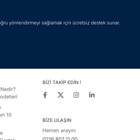
oğru yönlendirmeyi sağlamak için ücretsiz destek sunar.
BİZİ TAKİP EDİN !
 Nedir?
delleri
e
ın 10
BİZE ULAŞIN
Hemen arayın:
ye
0216 807 11 00