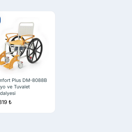
fort Plus DM-8088B
yo ve Tuvalet
dalyesi
.819
₺