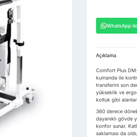
WhatsApp ile 
Açıklama
Comfort Plus DM-1
kumanda ile kontr
transferini son de
yükseklik ve ergon
koltuk gibi alanla
360 derece dönebi
dayanıklı gövde y
konfor sunar. Katl
saklaması da oldu