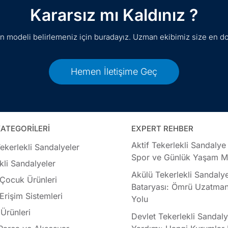
Kararsız mı Kaldınız ?
gun modeli belirlemeniz için buradayız. Uzman ekibimiz size en d
Hemen İletişime Geç
ATEGORİLERİ
EXPERT REHBER
Aktif Tekerlekli Sandalye
ekerlekli Sandalyeler
Spor ve Günlük Yaşam Mo
kli Sandalyeler
Akülü Tekerlekli Sandaly
 Çocuk Ürünleri
Bataryası: Ömrü Uzatman
 Erişim Sistemleri
Yolu
Ürünleri
Devlet Tekerlekli Sandal