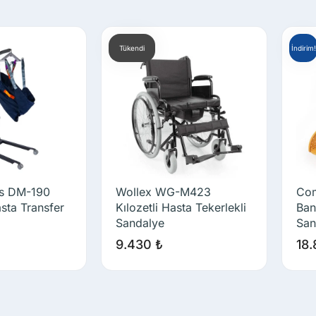
Tükendi
İndirim!
us DM-190
Wollex WG-M423
Com
ta Transfer
Kılozetli Hasta Tekerlekli
Ban
Sandalye
San
9.430
₺
18