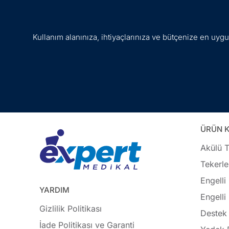
Kullanım alanınıza, ihtiyaçlarınıza ve bütçenize en uy
ÜRÜN K
Akülü T
Tekerle
Engelli
YARDIM
Engelli
Gizlilik Politikası
Destek 
İade Politikası ve Garanti