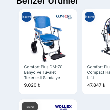
Benzer Ürünler
İndirim!
İndirim!
Comfort Plus DM-70
Comfort Pl
Banyo ve Tuvalet
Compact Has
Tekerlekli Sandalye
Lifti
9.020
₺
47.847
₺
Tükendi