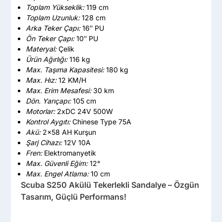
Toplam Yükseklik:
119 cm
Toplam Uzunluk:
128 cm
Arka Teker Çapı:
16″ PU
Ön Teker Çapı:
10″ PU
Materyal:
Çelik
Ürün Ağırlığı:
116 kg
Max. Taşıma Kapasitesi:
180 kg
Max. Hız:
12 KM/H
Max. Erim Mesafesi:
30 km
Dön. Yarıçapı:
105 cm
Motorlar:
2xDC 24V 500W
Kontrol Aygıtı:
Chinese Type 75A
Akü:
2×58 AH Kurşun
Şarj Cihazı:
12V 10A
Fren:
Elektromanyetik
Max. Güvenli Eğim:
12°
Max. Engel Atlama:
10 cm
Scuba S250 Akülü Tekerlekli Sandalye – Özgün
Tasarım, Güçlü Performans!