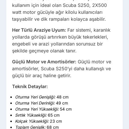
kullanım için ideal olan Scuba S250, 2X500
watt motor gücüyle ağır kilolu kullanıcıları
taşıyabilir ve dik rampaları kolayca aşabilir.
Her Türlü Araziye Uyum:
Far sistemi, karanlık
yollarda görüşü artırırken büyük tekerlekleri,
engebeli ve arazi yollarından sorunsuz bir
şekilde geçmeye olanak tanır.
Güçlü Motor ve Amortisörler:
Güçlü motor ve
amortisörler, Scuba S250’yi daha kullanışlı ve
güçlü bir araç haline getirir.
Teknik Detaylar:
Oturma Yeri Genişliği:
48 cm
Oturma Yeri Derinliği:
49 cm
Oturma Yeri Yüksekliği:
54 cm
Sırtlık Yüksekliği:
65 cm
Kolçak Yüksekliği:
23 cm
Toplam Genişlik:
68 cm