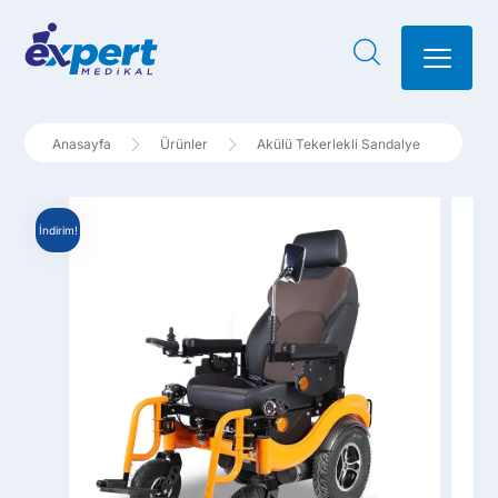
Ürünler
Akülü Tekerlekli Sandalye
İndirim!