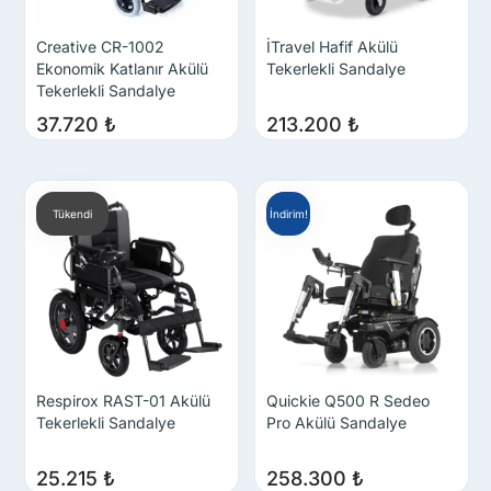
Creative CR-1002
İTravel Hafif Akülü
Ekonomik Katlanır Akülü
Tekerlekli Sandalye
Tekerlekli Sandalye
37.720
₺
213.200
₺
Tükendi
İndirim!
Respirox RAST-01 Akülü
Quickie Q500 R Sedeo
Tekerlekli Sandalye
Pro Akülü Sandalye
25.215
₺
258.300
₺