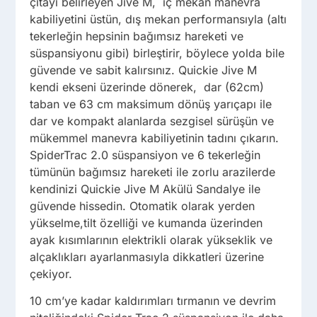
çıtayı belirleyen Jive M, iç mekan manevra
kabiliyetini üstün, dış mekan performansıyla (altı
tekerleğin hepsinin bağımsız hareketi ve
süspansiyonu gibi) birleştirir, böylece yolda bile
güvende ve sabit kalırsınız. Quickie Jive M
kendi ekseni üzerinde dönerek, dar (62cm)
taban ve 63 cm maksimum dönüş yarıçapı ile
dar ve kompakt alanlarda sezgisel sürüşün ve
mükemmel manevra kabiliyetinin tadını çıkarın.
SpiderTrac 2.0 süspansiyon ve 6 tekerleğin
tümünün bağımsız hareketi ile zorlu arazilerde
kendinizi Quickie Jive M Akülü Sandalye ile
güvende hissedin. Otomatik olarak yerden
yükselme,tilt özelliği ve kumanda üzerinden
ayak kısımlarının elektrikli olarak yükseklik ve
alçaklıkları ayarlanmasıyla dikkatleri üzerine
çekiyor.
10 cm’ye kadar kaldırımları tırmanın ve devrim