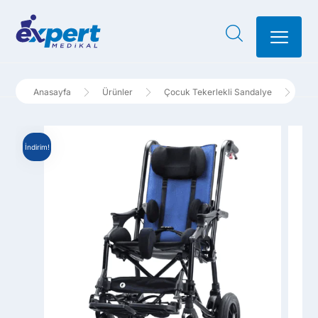
Ürünler
Çocuk Tekerlekli Sandalye
Eng
İndirim!