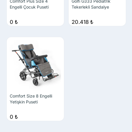
Comfort Plus Size 4
Golfi G333 Pediatrik
Engelli Çocuk Puseti
Tekerlekli Sandalye
0
₺
20.418
₺
Comfort Size 8 Engelli
Yetişkin Puseti
0
₺