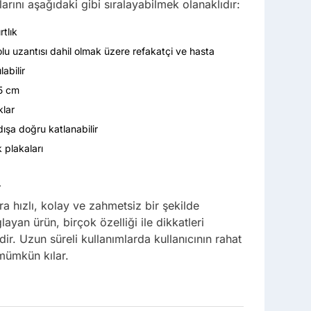
larını aşağıdaki gibi sıralayabilmek olanaklıdır:
rtlık
kolu uzantısı dahil olmak üzere refakatçi ve hasta
labilir
45 cm
klar
dışa doğru katlanabilir
 plakaları
r
ra hızlı, kolay ve zahmetsiz bir şekilde
layan ürün, birçok özelliği ile dikkatleri
r. Uzun süreli kullanımlarda kullanıcının rahat
mümkün kılar.