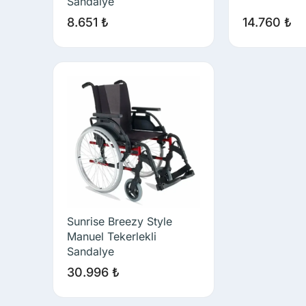
Sandalye
8.651
₺
14.760
₺
Sunrise Breezy Style
Manuel Tekerlekli
Sandalye
30.996
₺