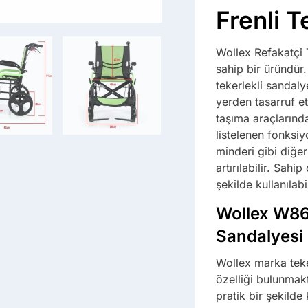
Frenli T
Wollex Refakatçi T
sahip bir üründür
tekerlekli sandaly
yerden tasarruf e
taşıma araçlarınd
listelenen fonksi
minderi gibi diğe
artırılabilir. Sahi
şekilde kullanılab
Wollex W865
Sandalyesi 
Wollex marka teke
özelliği bulunmakt
pratik bir şekilde 