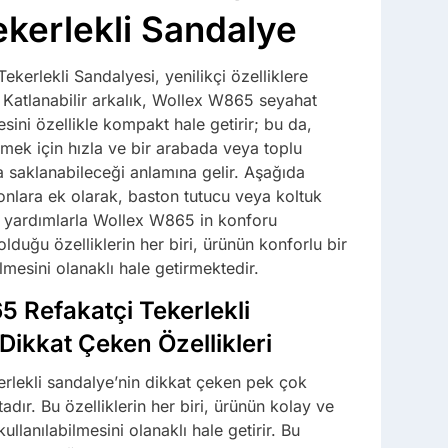
ekerlekli Sandalye
ekerlekli Sandalyesi, yenilikçi özelliklere
. Katlanabilir arkalık, Wollex W865 seyahat
esini özellikle kompakt hale getirir; bu da,
tmek için hızla ve bir arabada veya toplu
a saklanabileceği anlamına gelir. Aşağıda
yonlara ek olarak, baston tutucu veya koltuk
r yardımlarla Wollex W865 in konforu
p olduğu özelliklerin her biri, ürünün konforlu bir
ilmesini olanaklı hale getirmektedir.
 Refakatçi Tekerlekli
Dikkat Çeken Özellikleri
rlekli sandalye’nin dikkat çeken pek çok
adır. Bu özelliklerin her biri, ürünün kolay ve
kullanılabilmesini olanaklı hale getirir. Bu