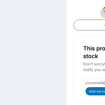
This pro
stock
Don't worry!
notify you w
Add me to 