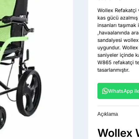
Wollex Refakatçi 
kas gücü azalmış 
insanları taşımak i
,havaalanında arab
sandalyesi wollex
uygundur. Wollex 
saniyeler içinde ka
W865 refakatçi te
tasarlanmıştır.
WhatsApp ile 
Açıklama
Wollex 