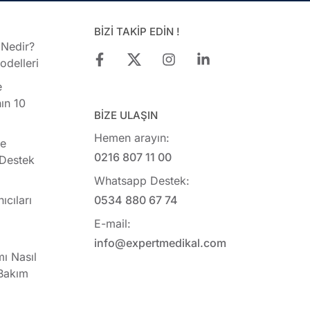
BİZİ TAKİP EDİN !
 Nedir?
delleri
e
ın 10
BİZE ULAŞIN
Hemen arayın:
ye
0216 807 11 00
 Destek
Whatsapp Destek:
ıcıları
0534 880 67 74
E-mail:
info@expertmedikal.com
mı Nasıl
 Bakım