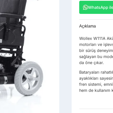
WhatsApp ile 
Açıklama
Wollex W111A Akü
motorları ve işlev
bir sürüş deneyim
sağlayan bu model
da öne çıkar.
Bataryaları rahatlı
ayaklıkları sayesi
fren sistemi, emn
hem de kullanım k