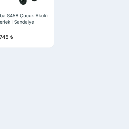
ba S458 Çocuk Akülü
erlekli Sandalye
.745
₺