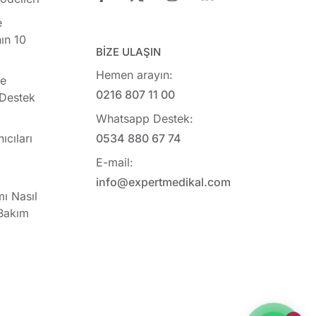
e
ın 10
BİZE ULAŞIN
Hemen arayın:
ye
0216 807 11 00
 Destek
Whatsapp Destek:
ıcıları
0534 880 67 74
E-mail:
info@expertmedikal.com
mı Nasıl
 Bakım