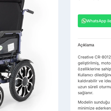
WhatsApp ile 
Açıklama
Creative CR-8012, 
geliştirilmiş, mot
özelliklerine sahi
Kullanıcı dilediğin
kaldırabilir ve i
uzun süreli oturma
sağlanır.
Modelin sunduğu h
minimize ederken,