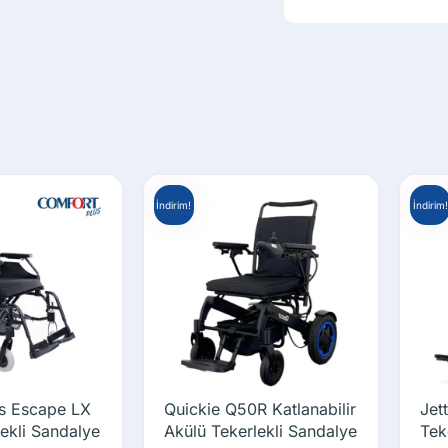
İndirim!
İndirim!
s Escape LX
Quickie Q50R Katlanabilir
Jet
ekli Sandalye
Akülü Tekerlekli Sandalye
Tek