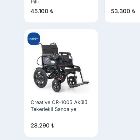
Pilli
45.100
₺
53.300
₺
İndirim!
Creative CR-1005 Akülü
Tekerlekli Sandalye
28.290
₺