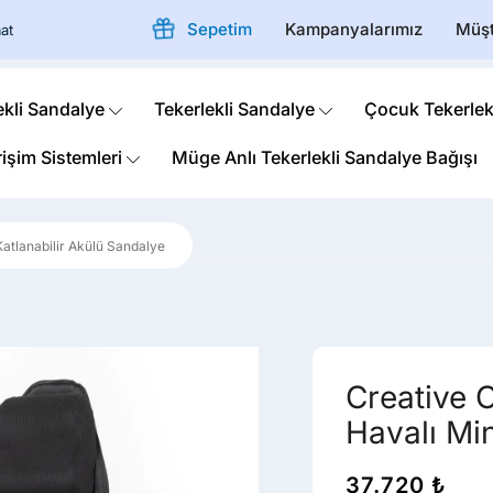
Sepetim
Kampanyalarımız
Müşt
at
ekli Sandalye
Tekerlekli Sandalye
Çocuk Tekerlek
rişim Sistemleri
Müge Anlı Tekerlekli Sandalye Bağışı
Katlanabilir Akülü Sandalye
Creative 
Havalı Mi
37.720
₺