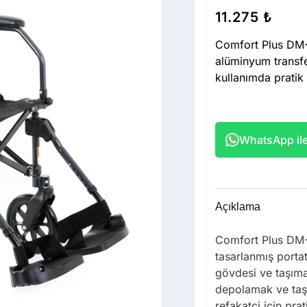
11.275
₺
Comfort Plus DM-3
alüminyum transfe
kullanımda pratik
WhatsApp ile 
Açıklama
Comfort Plus DM-3
tasarlanmış portat
gövdesi ve taşıma
depolamak ve taş
refakatçi için pra