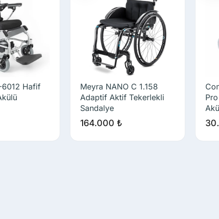
-6012 Hafif
Meyra NANO C 1.158
Com
Akülü
Adaptif Aktif Tekerlekli
Pro
Sandalye
Akü
164.000
₺
30