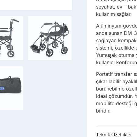
seyahat, ev – bak
kullanım sağlar.
Alüminyum gövde y
anda sunan DM-30
sağlayan kompakt 
sistemi, özellikle 
Yumuşak oturma yü
kullanıcı konforun
Portatif transfer
çıkarılabilir ayakl
bürünebilme özell
ideal çözümdür. Y
mobilite desteği 
biridir.
Teknik Özellikler