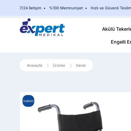
7/24 İletişim
•
%100 Memnuniyet
•
Hızlı ve Güvenli Teslim
Akülü Tekerl
Engelli E
Ürünler
Genel
İndirim!