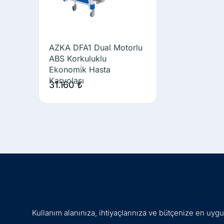
AZKA DFA1 Dual Motorlu
ABS Korkuluklu
Ekonomi̇k Hasta
Karyolası
31.160
₺
Kullanım alanınıza, ihtiyaçlarınıza ve bütçenize en uy