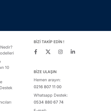
BİZİ TAKİP EDİN !
 Nedir?
delleri
e
ın 10
BİZE ULAŞIN
Hemen arayın:
ye
0216 807 11 00
 Destek
Whatsapp Destek:
ıcıları
0534 880 67 74
E-mail: